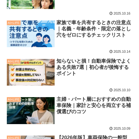
2025.10.16
家族で車を共有するときの注意点
AI×LIFE
｜名義・年齢条件・限定の落とし
穴をゼロにするチェックリスト
2025.10.14
知らないと損！自動車保険でよく
AI×LIFE
ある失敗7選｜初心者が後悔する
ポイント
2025.10.10
主婦・パート層におすすめの自動
AI×LIFE
車保険｜家計と安心を両立する補
償選びのコツ
2025.10.09
【2026年版】車両保険の一般型
AI×LIFE