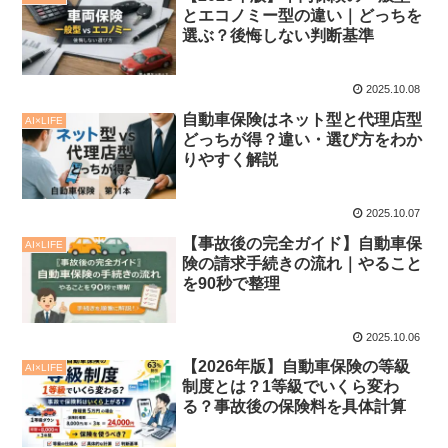
とエコノミー型の違い｜どっちを
選ぶ？後悔しない判断基準
2025.10.08
自動車保険はネット型と代理店型
AI×LIFE
どっちが得？違い・選び方をわか
りやすく解説
2025.10.07
【事故後の完全ガイド】自動車保
AI×LIFE
険の請求手続きの流れ｜やること
を90秒で整理
2025.10.06
【2026年版】自動車保険の等級
AI×LIFE
制度とは？1等級でいくら変わ
る？事故後の保険料を具体計算