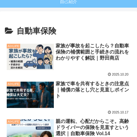
自己紹介
自動車保険
家族が事故を起こしたら？自動車
AI×LIFE
保険の補償範囲と手続きの流れを
わかりやすく解説｜野田商店
2025.10.20
家族で車を共有するときの注意点
AI×LIFE
｜補償の落とし穴と見直しポイン
ト
2025.10.17
親の運転、心配だからこそ。高齢
AI×LIFE
ドライバーの保険を見直すという
選択｜自動車保険 Vol.14