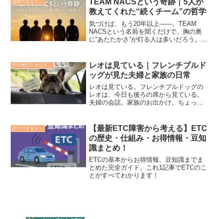
TEAM NACSという奇跡｜5人が
芸能のまなざし
教えてくれた“続くチーム”の哲学
気づけば、もう20年以上——。TEAM
NACSという名前を聞くだけで、胸の奥
に“あたたかさ”が灯る人は多いだろう。解
散せず、争わず、ただ淡々と“続ける”とい
う奇跡。それは、5人の絆や友情という言
葉では語り尽くせないほどの哲学だ。そ
レオは見ている｜フレンチブルド
野田商店のまなざし
れぞれが...
ッグが見た夫婦と家族の日常
レオは見ている。フレンチブルドッグの
レオは、今日も後ろの席から見ている。
夫婦の会話。家族のお出かけ。ちょっと
した言い合い。本人たちは気づいていな
いけれど、レオはちゃんと見ている。こ
のシリーズは、そんなレオの視点で描く
【最新ETC障害から考える】ETC
日々のまなざし
「観察日記」です。この家...
の歴史・仕組み・お得情報・豆知
識まとめ！
ETCの基本からお得情報、豆知識までま
とめた完全ガイド。これ1記事でETCのこ
とがすべてわかります！