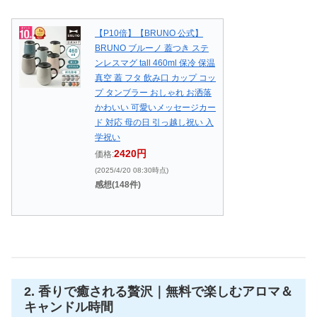
【P10倍】【BRUNO 公式】
BRUNO ブルーノ 蓋つき ステ
ンレスマグ tall 460ml 保冷 保温
真空 蓋 フタ 飲み口 カップ コッ
プ タンブラー おしゃれ お洒落
かわいい 可愛いメッセージカー
ド 対応 母の日 引っ越し祝い 入
学祝い
2420円
価格:
(2025/4/20 08:30時点)
感想(148件)
2. 香りで癒される贅沢｜無料で楽しむアロマ＆
キャンドル時間