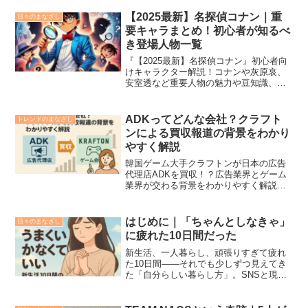
【2025最新】名探偵コナン｜重
日々のまなざし
要キャラまとめ！初心者が知るべ
き登場人物一覧
『【2025最新】名探偵コナン』初心者向
けキャラクター解説！コナンや灰原哀、
安室透など重要人物の魅力や豆知識、く
すっと笑えるエピソードも満載。これを
読めばコナンがもっと楽しめます！
ADKってどんな会社？クラフト
トレンドのまなざし
ンによる買収報道の背景をわかり
やすく解説
韓国ゲーム大手クラフトンが日本の広告
代理店ADKを買収！？広告業界とゲーム
業界が交わる背景をわかりやすく解説し
ます。
はじめに｜「ちゃんとしなきゃ」
日々のまなざし
に疲れた10日間だった
新生活、一人暮らし、頑張りすぎて疲れ
た10日間——それでも少しずつ見えてき
た「自分らしい暮らし方」。SNSと現実
のギャップに悩んだ経験と、気持ちがラ
クになるヒントを綴ります。