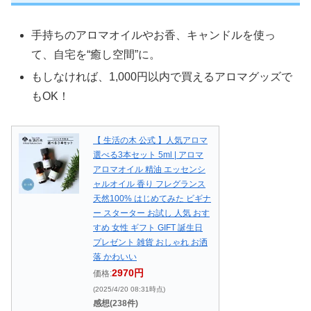
手持ちのアロマオイルやお香、キャンドルを使っ
て、自宅を“癒し空間”に。
もしなければ、1,000円以内で買えるアロマグッズで
もOK！
【 生活の木 公式 】人気アロマ
選べる3本セット 5ml | アロマ
アロマオイル 精油 エッセンシ
ャルオイル 香り フレグランス
天然100% はじめてみた ビギナ
ー スターター お試し 人気 おす
すめ 女性 ギフト GIFT 誕生日
プレゼント 雑貨 おしゃれ お洒
落 かわいい
2970円
価格:
(2025/4/20 08:31時点)
感想(238件)