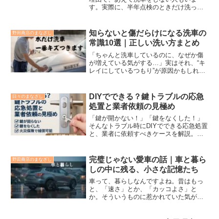
す。実際に、半年点検のときだけ洗って
もらうという人もいます。では、洗車し
ないという選択は本当にアリなのでしょ
うか？この記事では、洗車しないメリッ
知らないと傷だらけになる洗車の
野田商店のまなざし
トとリスク、そして「結局傷...
常識10選｜正しい洗い方まとめ
「ちゃんと洗車しているのに、なぜか傷
が増えている気がする…」実はそれ、“キ
レイにしているつもり”が原因かもしれま
せん。洗車で一番多い失敗は、「汚れを
落とす前にこすってしまうこと」です。
この記事では、車を傷つけてしまう洗車
DIYでできる？鍵トラブルの応急
日々のまなざし
のNG行動と、その理...
処置と業者依頼の見極め
「鍵が開かない！」「鍵をなくした！」
そんなトラブル時にDIYでできる応急処置
と、業者に依頼すべきケースを解説。火
災保険や特約で修理費がカバーできる可
能性も紹介。緊急対応の判断基準に。
完璧じゃない愛車の話｜車と暮ら
野田商店のまなざし
しの中に残る、小さな記憶たち
車って、暮らしなんですよね。昔はもっ
と、「速さ」とか、「カッコよさ」と
か。そういうものに惹かれていた気がし
ます。でも年齢を重ねると、車って少し
ずつ意味が変わっていく。子供を乗せた