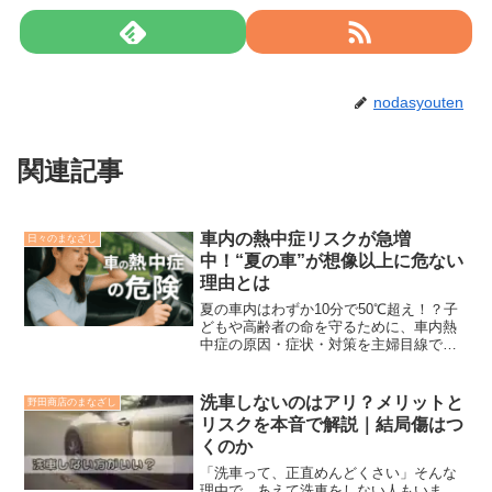
nodasyouten
関連記事
車内の熱中症リスクが急増
日々のまなざし
中！“夏の車”が想像以上に危ない
理由とは
夏の車内はわずか10分で50℃超え！？子
どもや高齢者の命を守るために、車内熱
中症の原因・症状・対策を主婦目線でや
さしく解説。自動車保険の備えもあわせ
て紹介。
洗車しないのはアリ？メリットと
野田商店のまなざし
リスクを本音で解説｜結局傷はつ
くのか
「洗車って、正直めんどくさい」そんな
理由で、あえて洗車をしない人もいま