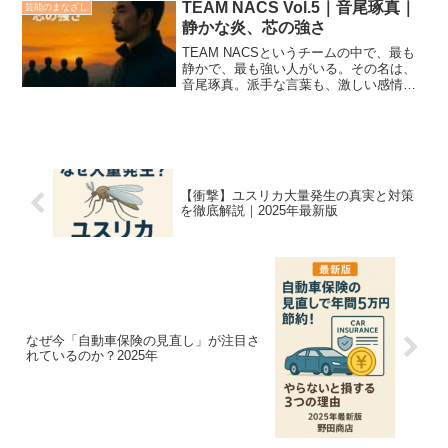
り。荷物を積んだり。洗車で無駄に3時間
TEAM NACS Vol.5｜音尾琢真｜
芸能のまなざし
使ったり。気づけばそこに...
静かな炎、芯の強さ
TEAM NACSというチームの中で、最も
静かで、最も強い人がいる。その名は、
音尾琢真。派手な言葉も、激しい感情も
見せない。それでも彼の存在があるだけ
で、チーム全体の温度が安定する。目立
たないほどに、確かな存在どの作品で
も、彼は“主役”では...
【衝撃】ユスリカ大量発生の真実と対策
を徹底解説｜2025年最新版
なぜ今「自動車保険の見直し」が注目さ
れているのか？2025年