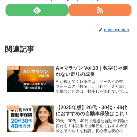
nodasyouten
関連記事
AI×マラソン Vol.10｜数字じゃ測
AI×LIFE
れない走りの成長
AIが教えてくれるのは、ペースや心拍、
フォームの「数値」。けれど、走り続け
て気づいたのは、数字じゃ測れない“心の
変化”こそが本当の成長でした。今回は、
AIと共に走ってきた10話のラストとして
「心のデータ」をテーマにお届けしま
【2025年版】20代・30代・40代
AI×LIFE
す。🏃‍♂️ デ...
におすすめの自動車保険はこれ！
20代・30代・40代で最適な自動車保険は
変わる！本記事では年代別におすすめ保
険とその理由を解説。初心者も安心の一
括見積り方法も紹介。