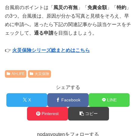
台風前のポイントは「
風災の有無
」「
免責金額
」「
特約
」
の3つ。台風後は、原因が分かる写真と見積をそろえ、早
めに申請へ。迷ったら下記の関連記事から該当ケースをチ
ェックして、
通る申請
を目指しましょう。
👉
火災保険シリーズ総まとめはこちら
AI×LIFE
火災保険
シェアする
X
Facebook
LINE
Pinterest
コピー
nodasyoutenをフォローする