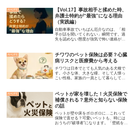
【Vol.17】事故相手と揉めた時、
AI×LIFE
弁護士特約が“最強”になる理由
（実践編）
自動車事故でいちばん厄介なのは、「相
手が話を聞いてくれない」瞬間です。過
失を認めない態度が強気で怖い連絡が返
ってこない自己主張ばかりで話が進まな
い実はこういった“揉める場面”は、保険会
社でも対応しきれない領域があります。
チワワのペット保険は必要？心臓
AI×LIFE
そこで頼れるのが、今...
病リスクと医療費から考える
チワワは日本でとても人気のある犬種で
す。小さな体、大きな瞳、そして人懐っ
こい性格。家族の一員として暮らしてい
る方も多いのではないでしょうか。しか
しチワワには、体が小さいからこそ注意
したい病気があります。それが心臓病
ペットが家を壊した！火災保険で
AI×LIFE
（僧帽弁閉鎖不全症）です。...
補償される？意外と知らない保険
の話
ペットが壁や床をボロボロに…これって
保険で直せる？可愛いペットも、時には
おうちの“破壊者”になります。「壁紙を引
っ掻いた」「フローリングにおしっこさ
れた」「柱が噛まれて削れた」などな