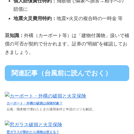
個人賠償責任特約：
飛散物で隣家へ損害→相手への
賠償に
地震火災費用特約：
地震×火災の複合時の一時金 等
豆知識：
外構（カーポート等）は「建物付属物」扱いで補
償の可否が契約で分かれます。証券の“明細”を確認してお
きましょう。
関連記事（台風前に読んでおく）
カーポート・外構の破損は保険対象？
台風・飛来物で壊れたときの適用条件と申請のコツを解説。
窓ガラスが割れたら保険は使える？