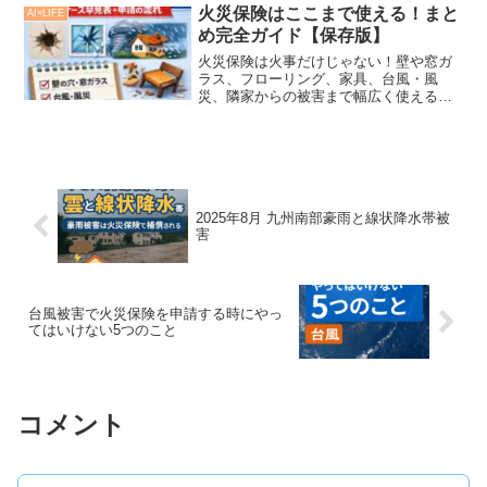
ど、実は多くの飼い主さんが経験してい
火災保険はここまで使える！まと
AI×LIFE
ます。そこで気になるの...
め完全ガイド【保存版】
火災保険は火事だけじゃない！壁や窓ガ
ラス、フローリング、家具、台風・風
災、隣家からの被害まで幅広く使える可
能性があります。本記事では10本の個別
記事をまとめ、補償対象かどうかを一覧
表でわかりやすく解説。申請の流れや特
約の確認にも役立ちます。
2025年8月 九州南部豪雨と線状降水帯被
害
台風被害で火災保険を申請する時にやっ
てはいけない5つのこと
コメント