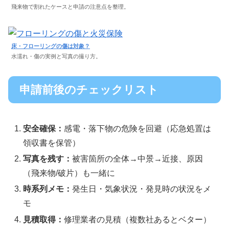
飛来物で割れたケースと申請の注意点を整理。
床・フローリングの傷は対象？
水濡れ・傷の実例と写真の撮り方。
申請前後のチェックリスト
安全確保：
感電・落下物の危険を回避（応急処置は
領収書を保管）
写真を残す：
被害箇所の全体→中景→近接、原因
（飛来物/破片）も一緒に
時系列メモ：
発生日・気象状況・発見時の状況をメ
モ
見積取得：
修理業者の見積（複数社あるとベター）