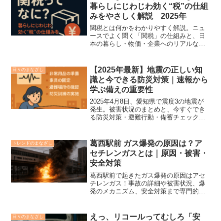
暮らしにじわじわ効く“税”の仕組
みをやさしく解説 2025年
関税とは何かをわかりやすく解説。ニュ
ースでよく聞く「関税」の仕組みと、日
本の暮らし・物価・企業へのリアルな影
響を紹介します。
【2025年最新】地震の正しい知
日々のまなざし
識と今できる防災対策｜速報から
学ぶ備えの重要性
2025年4月8日、愛知県で震度3の地震が
発生。被害状況のまとめと、今すぐでき
る防災対策・避難行動・備蓄チェックリ
ストをわかりやすく解説します。
葛西駅前 ガス爆発の原因は？ア
トレンドのまなざし
セチレンガスとは｜原因・被害・
安全対策
葛西駅前で起きたガス爆発の原因はアセ
チレンガス！事故の詳細や被害状況、爆
発のメカニズム、安全対策まで専門的に
わかりやすく解説します。
えっ、リコールってむしろ「安
日々のまなざし