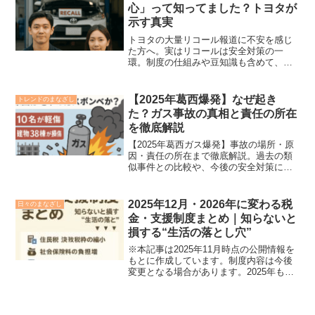
心」って知ってました？トヨタが
示す真実
トヨタの大量リコール報道に不安を感じ
た方へ。実はリコールは安全対策の一
環。制度の仕組みや豆知識も含めて、わ
かりやすく解説します。
【2025年葛西爆発】なぜ起き
トレンドのまなざし
た？ガス事故の真相と責任の所在
を徹底解説
【2025年葛西ガス爆発】事故の場所・原
因・責任の所在まで徹底解説。過去の類
似事件との比較や、今後の安全対策にも
言及。信頼できる情報をやさしくまとめ
ました。
2025年12月・2026年に変わる税
日々のまなざし
金・支援制度まとめ｜知らないと
損する“生活の落とし穴”
※本記事は2025年11月時点の公開情報を
もとに作成しています。制度内容は今後
変更となる場合があります。2025年も終
盤に差しかかり、年末から2026年にかけ
て「税金」や「社会保険料」「支援制
度」など、生活に関わる仕組みにさまざ