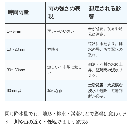
雨の強さの表
想定される影
時間雨量
現
響
傘が必要。視界や足
1〜5mm
弱い〜やや強い
元に注意。
道路に水たまり。排
10〜20mm
本降り
水の悪い所で冠水の
恐れ。
側溝・河川の水位上
激しい〜非常に激し
30〜50mm
昇。
短時間の浸水
リ
い
スク。
土砂災害・大規模な
80mm以上
猛烈な雨
浸水
の危険。避難判
断が必要。
同じ降水量でも、地形・排水・満潮などで影響は変わりま
す。
川や山の近く・低地
ではより警戒を。