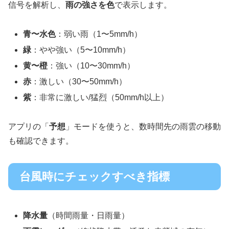
信号を解析し、
雨の強さを色
で表示します。
青〜水色
：弱い雨（1〜5mm/h）
緑
：やや強い（5〜10mm/h）
黄〜橙
：強い（10〜30mm/h）
赤
：激しい（30〜50mm/h）
紫
：非常に激しい/猛烈（50mm/h以上）
アプリの「
予想
」モードを使うと、数時間先の雨雲の移動
も確認できます。
台風時にチェックすべき指標
降水量
（時間雨量・日雨量）