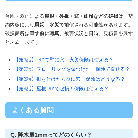
台風・豪雨による
屋根・外壁・窓・雨樋などの破損
は、契
約内容により
風災・水災
で補償される可能性があります。
破損箇所は
直す前に写真
、被害状況と日時、見積書を残す
とスムーズです。
【第1話】DIYで壁に穴！火災保険は使える？
【第2話】フローリングを傷つけた！保険で直せる？
【第3話】棚を付けたら壁に穴！保険はどうなる？
【第4話】屋根DIYで破損！保険は使える？
よくある質問
Q. 降水量1mmってどのくらい？