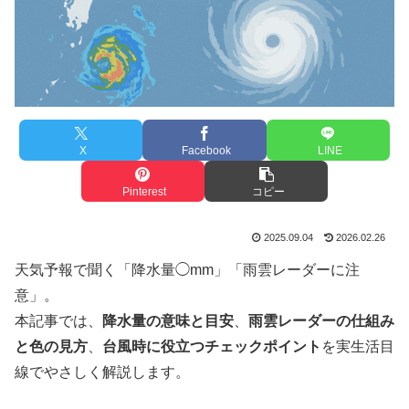
X
Facebook
LINE
Pinterest
コピー
2025.09.04
2026.02.26
天気予報で聞く「降水量◯mm」「雨雲レーダーに注
意」。
本記事では、
降水量の意味と目安
、
雨雲レーダーの仕組み
と色の見方
、
台風時に役立つチェックポイント
を実生活目
線でやさしく解説します。