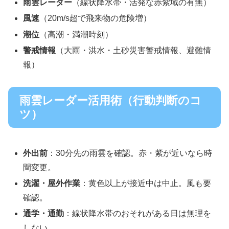
雨雲レーダー
（線状降水帯・活発な赤紫域の有無）
風速
（20m/s超で飛来物の危険増）
潮位
（高潮・満潮時刻）
警戒情報
（大雨・洪水・土砂災害警戒情報、避難情
報）
雨雲レーダー活用術（行動判断のコ
ツ）
外出前
：30分先の雨雲を確認。赤・紫が近いなら時
間変更。
洗濯・屋外作業
：黄色以上が接近中は中止。風も要
確認。
通学・通勤
：線状降水帯のおそれがある日は無理を
しない。