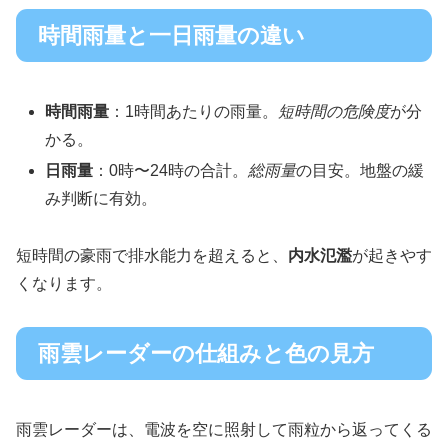
時間雨量と一日雨量の違い
時間雨量
：1時間あたりの雨量。
短時間の危険度
が分
かる。
日雨量
：0時〜24時の合計。
総雨量
の目安。地盤の緩
み判断に有効。
短時間の豪雨で排水能力を超えると、
内水氾濫
が起きやす
くなります。
雨雲レーダーの仕組みと色の見方
雨雲レーダーは、電波を空に照射して雨粒から返ってくる