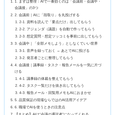
1. まずは整理：AIで一番効くのは「会議前・会議中・
会議後」の3つ
2. 会議前｜AIに「段取り」を丸投げする
2-1. 資料を読んで「要点だけ」出してもらう
2-2. アジェンダ（議題）を自動で作ってもらう
2-3. 想定質問・想定ツッコミを事前に出してもらう
3. 会議中｜「全部メモしよう」としなくていい世界
3-1. 音声を録っておく → あとでAIに投げる
3-2. 発言者ごとに整理してもらう
4. 会議後｜議事録・タスク・報告メールを一気に片づ
ける
4-1. 議事録の体裁を整えてもらう
4-2. タスク一覧だけを抜き出してもらう
4-3. 報告メール・回覧用メモもAIにおまかせ
5. 品質保証の現場ならではのAI活用アイデア
6. 職場でAIを使うときの注意点
【まとめ】AIは“会議の通訳者”になってくれる