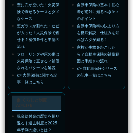
壁に穴が空いた！火災保
自動車保険の基本｜初心
険で直せるケースとダメ
者が絶対に知るべき5つ
なケース
のポイント
窓ガラスが割れた・ヒビ
自動車保険料の決まり方
が入った！火災保険で直
を徹底解説｜仕組みを知
せる？補償条件と申請の
ればムダが減る！
流れ
家族が事故を起こした
フローリングや床の傷は
ら？自動車保険の補償範
火災保険で直せる？補償
囲と手続きの流れ
されるパターンを解説
👉 自動車保険シリーズ
👉 火災保険に関する記
の記事一覧はこちら
事一覧はこちら
🏠 くらしと制度・
AI×LIFE
現金給付金の歴史を振り
返る｜過去制度と2025
年予測の違いとは？