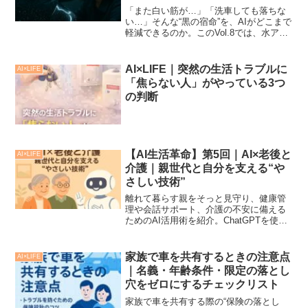
でもあります。
「また白い筋が…」「洗車しても落ちな
い…」そんな“黒の宿命”を、AIがどこまで
軽減できるのか。このVol.8では、水アカ
対策をAIで最適化する方法を、プロの手
法とAIの掛け合わせでわかりやすく整理
していきます。水アカの正体をAI的に分
AI×LIFE｜突然の生活トラブルに
AI×LIFE
解する...
「焦らない人」がやっている3つ
の判断
【AI生活革命】第5回｜AI×老後と
AI×LIFE
介護｜親世代と自分を支える“や
さしい技術”
離れて暮らす親をそっと見守り、健康管
理や会話サポート、介護の不安に備える
ためのAI活用術を紹介。ChatGPTを使っ
て家族の安心と将来設計を“今から”はじめ
てみませんか？
家族で車を共有するときの注意点
AI×LIFE
｜名義・年齢条件・限定の落とし
穴をゼロにするチェックリスト
家族で車を共有する際の“保険の落とし