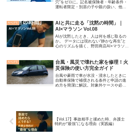
穴”をゼロに。記名被保険者・年齢条件・
運転者限定・別居の子や親の扱い、他車
運転特約まで、失敗しない設計と節約術
をチェックリストで解説。
AIと共に走る「沈黙の時間」｜
AI×LIFE
AI×マラソン Vol.08
AIが沈黙したとき、人は何を感じ取るの
か。 データには現れない“静かな再生”と
心のリズムを描く、野田商店AI×マラソン
第8話。 走ることの意味を、もう一度見
つめ直す。
台風・風災で壊れた家を修理！火
AI×LIFE
災保険の使い方完全ガイド
台風や豪雨で車が水没・浸水したときに
自動車保険で補償される条件と申請の進
め方を簡潔に解説。対象外ケースや必要
書類、火災保険との違いも分かります。
【Vol.17】事故相手と揉めた時、弁護士
特約が“最強”になる理由（実践編）