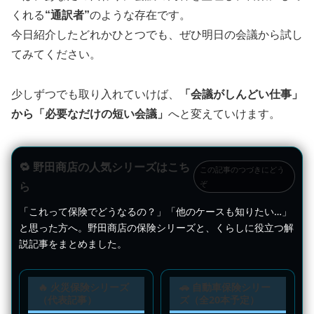
くれる
“通訳者”
のような存在です。
今日紹介したどれかひとつでも、ぜひ明日の会議から試し
てみてください。
少しずつでも取り入れていけば、
「会議がしんどい仕事」
から「必要なだけの短い会議」
へと変えていけます。
🔁 野田商店の人気シリーズはこち
この記事のつづきにどう
ぞ
ら
「これって保険でどうなるの？」「他のケースも知りたい…」
と思った方へ。野田商店の保険シリーズと、くらしに役立つ解
説記事をまとめました。
🔥 火災保険シリーズ
🚗 自動車保険シリー
（代表記事）
ズ（全20本予定）