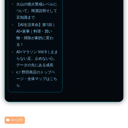
火山の噴火警戒レベルに
ついて。簡潔説明そして
豆知識まで
【AI生活革命】第1回｜
AI×家事｜料理・買い
物・掃除が劇的に変わ
る！
AI×マラソン Vol.9｜止ま
らない足、止めない心。
データの先にある成長
👉 野田商店のトップペ
ージ・全体マップはこち
ら
AI×LIFE