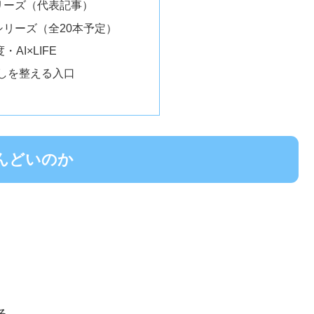
シリーズ（代表記事）
険シリーズ（全20本予定）
・AI×LIFE
暮らしを整える入口
んどいのか