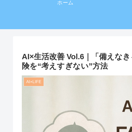
ホーム
AI×生活改善 Vol.6｜「備え
険を“考えすぎない”方法
AI×LIFE