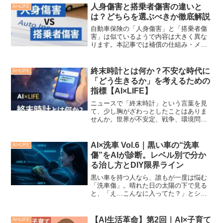
人身傷害と搭乗者傷害の違いと
AI×LIFE
は？どちらを選ぶべきか徹底解説
自動車保険の「人身傷害」と「搭乗者傷
害」は似ているようで内容は大きく異な
ります。本記事では補償の仕組み・メリ
ット・使い分けをわかりやすく比較し、
最適な選び方を解説します。
終末時計とは何か？不安な時代に
AI×LIFE
「どう生きるか」を考えるための
指標【AI×LIFE】
ニュースで「終末時計」という言葉を見
て、少し胸がざわっとしたことはありま
せんか。世界が不安定、戦争、環境問
題、AIの急速な進化。毎日のように流れ
てくる情報に、「この先どうなるんだろ
う」と感じるのは自然なことです。この
AI×洗車 Vol.6｜黒い車の“洗車
AI×LIFE
記事では、終末時計とは何...
傷”をAIが診断。レベル別で分か
る治し方とDIY限界ライン
黒い車を持つ人なら、誰もが一度は悩む
「洗車傷」。晴れた日の太陽の下で見る
と、「え…こんなに入ってた？」とショ
ックを受けることがあります。今回は、
この“洗車傷”をAIに相談するとどうなるの
か？傷の深さやDIYで直せる限界などを、
【AI生活革命】第2回｜AI×子育て
AI×LIFE