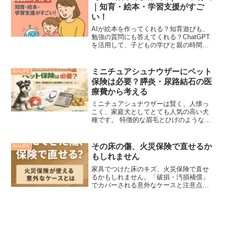
AIと一緒に整...
｜知育・絵本・学習支援がすご
い！
AIが絵本を作ってくれる？知育遊びも、
勉強の質問にも答えてくれる？ChatGPT
を活用して、子どもの学びと親の時間を
支える便利な活用術をやさしく解説しま
す。
ミニチュアシュナウザーにペット
AI×LIFE
保険は必要？膵炎・尿路結石の医
療費から考える
ミニチュアシュナウザーは賢く、人懐っ
こく、家庭犬としてとても人気の高い犬
種です。 特徴的な眉毛とひげのような顔
立ちが可愛く、家族の一員として暮らし
ている方も多いと思います。しかし、シ
ュナウザーには少し注意しておきたい病
その床の傷、火災保険で直せるか
AI×LIFE
気があります。膵炎尿路...
もしれません
家具でつけた床のキズ、火災保険で直せ
るかもしれません。「破損・汚損補償」
でカバーされる意外なケースと注意点を
解説！