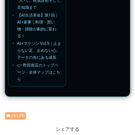
ついて。簡潔説明そして
豆知識まで
【AI生活革命】第1回｜
AI×家事｜料理・買い
物・掃除が劇的に変わ
る！
AI×マラソン Vol.9｜止ま
らない足、止めない心。
データの先にある成長
👉 野田商店のトップペ
ージ・全体マップはこち
ら
AI×LIFE
シェアする