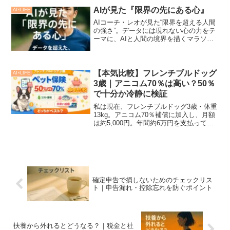
AIが見た『限界の先にある心』
AI×LIFE
AIコーチ・レオが見た“限界を超える人間
の強さ”。データには現れない心の力をテ
ーマに、AIと人間の境界を描くマラソン
物語。野田商店が贈るAI×LIFEシリーズ
第7話。
【本気比較】フレンチブルドッグ
AI×LIFE
3歳｜アニコム70％は高い？50％
で十分か冷静に検証
私は現在、フレンチブルドッグ3歳・体重
13kg。アニコム70％補償に加入し、月額
は約5,000円。年間約6万円を支払ってい
ます。大きな病気はありません。通院は
年5回ほど、すべて皮膚トラブル。1回
3,000〜5,000円程度です。窓口精算が
で...
確定申告で損しないためのチェックリス
ト｜申告漏れ・控除忘れを防ぐポイント
扶養から外れるとどうなる？｜税金と社