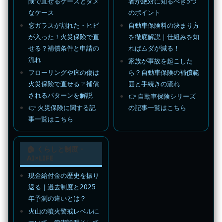
険で直せるケースとダメ
者が絶対に知るべき5つ
なケース
のポイント
窓ガラスが割れた・ヒビ
自動車保険料の決まり方
が入った！火災保険で直
を徹底解説｜仕組みを知
せる？補償条件と申請の
ればムダが減る！
流れ
家族が事故を起こした
フローリングや床の傷は
ら？自動車保険の補償範
火災保険で直せる？補償
囲と手続きの流れ
されるパターンを解説
👉 自動車保険シリーズ
👉 火災保険に関する記
の記事一覧はこちら
事一覧はこちら
🏠 くらしと制度・
AI×LIFE
現金給付金の歴史を振り
返る｜過去制度と2025
年予測の違いとは？
火山の噴火警戒レベルに