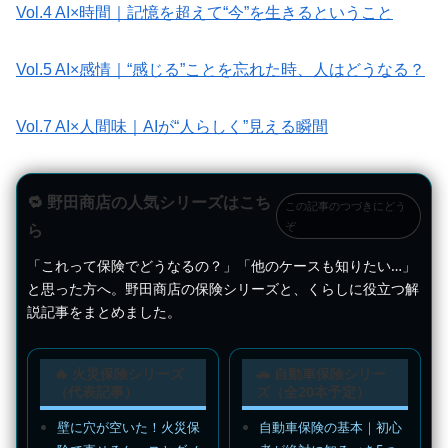
Vol.4 AI×時間｜記憶を超えて“今”を生きるということ
Vol.5 AI×感情｜“感じる”ことを忘れた時、人はどうなる？
Vol.7 AI×人間味｜AIが“人らしく”見える瞬間
🔁 野田商店の人気シリーズはこち
この記事のつづきにどう
ぞ
ら
「これって保険でどうなるの？」「他のケースも知りたい…」
と思った方へ。野田商店の保険シリーズと、くらしに役立つ解
説記事をまとめました。
🔥 火災保険シリーズ
🚗 自動車保険シリー
（代表記事）
ズ（全20本予定）
壁に穴が空いた！火災保
自動車保険の基本｜初心