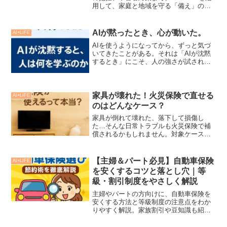
用して、家庭と地域を守る「備え」の知
恵を紹介します。家族や子どもと一緒に
できるAI活用防災術。
AIが黙ったとき、心が動いた。
AI×LIFE
AIを使うようになってから、ずっと気づ
いてきたことがある。それは「AIが沈黙
するとき」にこそ、人の強さが試される
ということ。ある日、仕事でAIに文章の
提案を求めたとき、なぜかいつもより反
応が遅かった。ふとその間に、自分の中
から「これを伝えた...
家具が壊れた！火災保険で直せる
AI×LIFE
のはどんなケース？
家具が倒れて壊れた、落下して損傷し
た…そんな日常トラブルも火災保険で補
償されるかもしれません。対象ケースと
申請のコツを解説。
【主婦＆パート必見】自動車保険
AI×LIFE
を安くするコツと落とし穴｜等
級・割引制度をやさしく解説
主婦やパートの方向けに、自動車保険を
安くする方法と等級制度の注意点をわか
りやすく解説。家族割引や豆知識も紹
介！