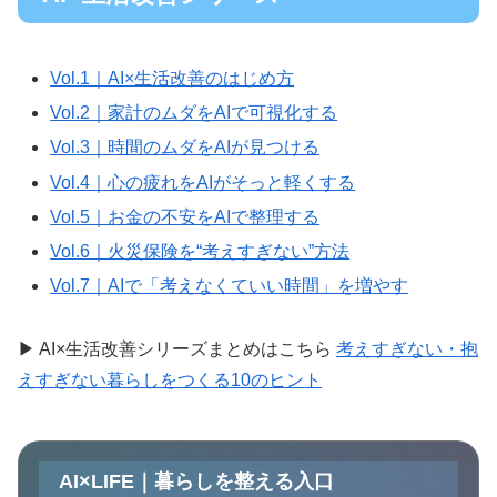
Vol.1｜AI×生活改善のはじめ方
Vol.2｜家計のムダをAIで可視化する
Vol.3｜時間のムダをAIが見つける
Vol.4｜心の疲れをAIがそっと軽くする
Vol.5｜お金の不安をAIで整理する
Vol.6｜火災保険を“考えすぎない”方法
Vol.7｜AIで「考えなくていい時間」を増やす
▶ AI×生活改善シリーズまとめはこちら
考えすぎない・抱
えすぎない暮らしをつくる10のヒント
AI×LIFE｜暮らしを整える入口