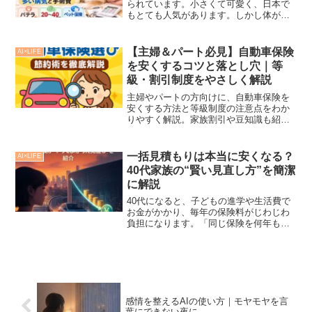
られています。小さくて可愛く、日本で
もとても人気があります。しかし体が小
さいからこそ、注意したい病気もある犬
種です。この記事ではチワワに多い病気
医療費の目安ペット保険の考え方を簡潔
【主婦＆パート必見】自動車保険
AI×LIFE
に解説します。チワワに多...
を安くするコツと落とし穴｜等
級・割引制度をやさしく解説
主婦やパートの方向けに、自動車保険を
安くする方法と等級制度の注意点をわか
りやすく解説。家族割引や豆知識も紹
介！
一括見積もりは本当に安くなる？
AI×LIFE
40代家族の“賢い見直し方”を簡潔
に解説
40代になると、子どもの進学や生活費で
お金がかかり、毎年の保険料がじわじわ
負担になります。「同じ保険を何年も続
けているけど、本当にこれでいいのか
な…」という声もよく聞きます。結論か
ら言うと、自動車保険は“比較するだけ”で
数千～2万円以上安く...
感情を整えるAIの使い方｜モヤモヤを言
葉にできない夜に