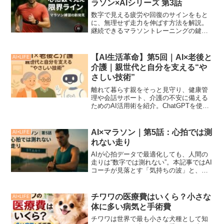
ラソン×AIシリーズ 第3話
数字で見える疲労や回復のサインをもと
に、無理せず走力を伸ばす方法を解説。
継続できるマラソントレーニングの鍵を
紹介します。
【AI生活革命】第5回｜AI×老後と
AI×LIFE
介護｜親世代と自分を支える“や
さしい技術”
離れて暮らす親をそっと見守り、健康管
理や会話サポート、介護の不安に備える
ためのAI活用術を紹介。ChatGPTを使っ
て家族の安心と将来設計を“今から”はじめ
てみませんか？
AI×マラソン｜第5話：心拍では測
AI×LIFE
れない走り
AIが心拍データで最適化しても、人間の
走りは“数字では測れない”。本記事ではAI
コーチが見落とす「気持ちの波」と、デ
ータに支配されない走り方を解説。心で
走るランナー必見。
チワワの医療費はいくら？小さな
AI×LIFE
体に多い病気と手術費
チワワは世界で最も小さな犬種として知