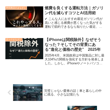
落とす前にこすってしまうこと」です。
この記事では、車を傷つけてしまう洗車
燃費を良くする運転方法｜ガソリ
野田商店のまなざし
のNG行動と、その理...
ン代を減らすコツとAI活用術
✔ こんな人におすすめ最近ガソリン代が
高いと感じる燃費が悪くなった気がする
運転で節約できるなら知りたい最近、ガ
ソリン代が高いですよね。「特に無駄な
運転してないのに減りが早い…」そんな
違和感、ありませんか？実はそれ、車で
【iPhoneは関税除外】なぜそう
日々のまなざし
はなく運転のクセが原因...
なった？そしてその背景にあ
る“進化と価格の歴史” 2025年
2025年4月、米国政府は中国製品に対し最
大104%の関税を強化する方針を発表しま
した。しかし、iPhoneやノートパソコン
などの電子機器は「関税の除外」とされ
たのです。これは、Appleを始めとする米
国の大手IT企業や、消費者への影響を配
慮した策とみられています。
完璧じゃない愛車の話｜車と暮らしの中
に残る、小さな記憶たち