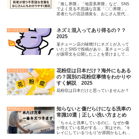
「推し界隈」「地雷系界隈」など、SNS
でよく見る不思議な言葉「〇〇界隈」。
若者たちの言語感覚を、おじさん世代に
もわかりやすく解説します。
ネズミ混入ってあり得るの？？
日々のまなざし
2025
某チェーン店の味噌汁にネズミが入って
いたとSNSで投稿があり、某チェーン店
が謝罪文を公開したことを受けまして、
今回の件について広げなら深堀したいと
思います。
花粉症は日本だけ？海外にもある
日々のまなざし
の？国別の花粉症事情をわかりや
すく解説 2025
花粉症は日本だけと思っていませんか？
知らないと傷だらけになる洗車の
野田商店のまなざし
常識10選｜正しい洗い方まとめ
「ちゃんと洗車しているのに、なぜか傷
が増えている気がする…」実はそれ、“キ
レイにしているつもり”が原因かもしれま
せん。洗車で一番多い失敗は、「汚れを